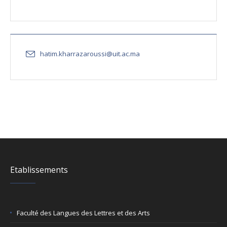
hatim.kharrazaroussi@uit.ac.ma
Etablissements
Faculté des Langues des Lettres et des Arts