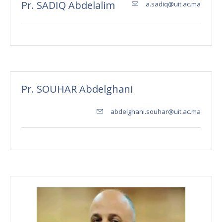
Pr. SADIQ Abdelalim
a.sadiq@uit.ac.ma
Pr. SOUHAR Abdelghani
abdelghani.souhar@uit.ac.ma