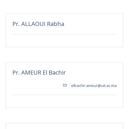
Pr. ALLAOUI Rabha
Pr. AMEUR El Bachir
elbachir.ameur@uit.ac.ma