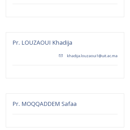
Pr. LOUZAOUI Khadija
khadija.louzaoui1@uit.ac.ma
Pr. MOQQADDEM Safaa