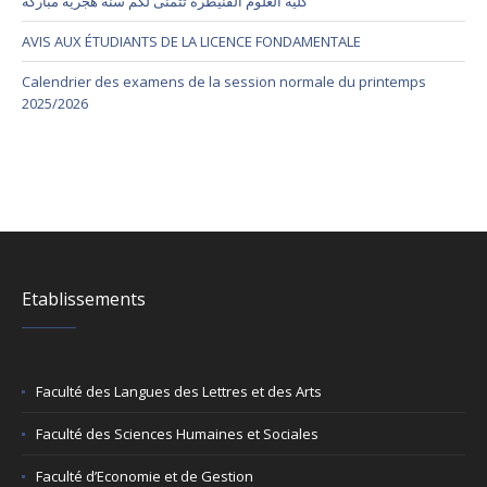
كلية العلوم القنيطرة تتمنى لكم سنة هجرية مباركة
AVIS AUX ÉTUDIANTS DE LA LICENCE FONDAMENTALE
Calendrier des examens de la session normale du printemps
2025/2026
Etablissements
Faculté des Langues des Lettres et des Arts
Faculté des Sciences Humaines et Sociales
Faculté d’Economie et de Gestion