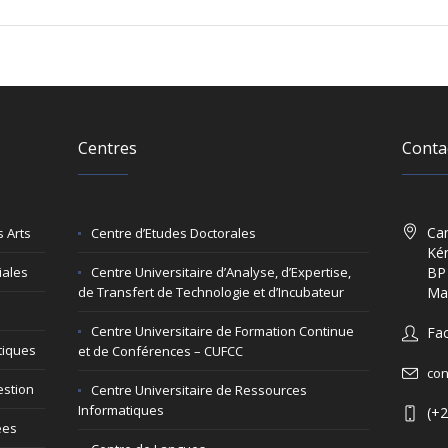
Centres
Conta
Cam
 Arts
Centre d’Etudes Doctorales
Kén
iales
Centre Universitaire d’Analyse, d’Expertise,
BP
de Transfert de Technologie et d’Incubateur
Ma
Centre Universitaire de Formation Continue
Fac
tiques
et de Conférences – CUFCC
con
estion
Centre Universitaire de Ressources
Informatiques
(+2
ées