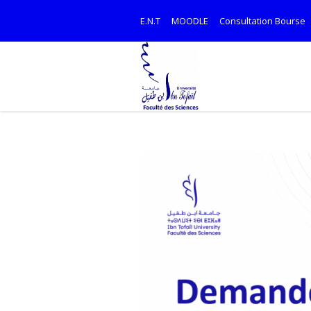
E.N.T
MOODLE
Consultation Bourse