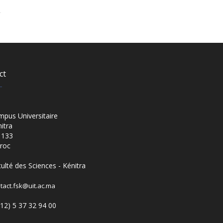
ct
pus Universitaire
itra
 133
roc
ulté des Sciences - Kénitra
tact.fsk@uit.ac.ma
12) 5 37 32 94 00